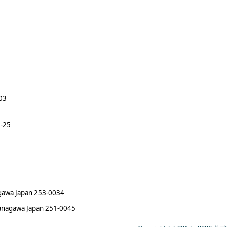
03
‐25
gawa Japan 253-0034
 Kanagawa Japan 251-0045