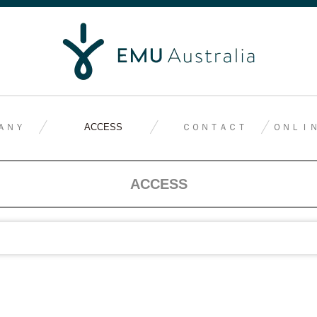
ＡＮＹ
ACCESS
ＣＯＮＴＡＣＴ
ＯＮＬＩＮ
ACCESS