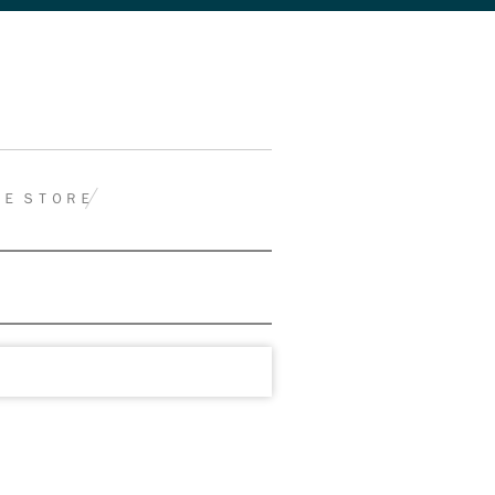
Ｅ ＳＴＯＲＥ